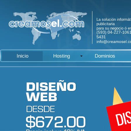
La solución informát
publicitaria
para su negocio ó 
(593) 04-227-1061
5431
info@creamosel.
Inicio
Hosting
Dominios